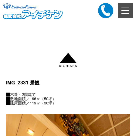
メ
ニ
ュ
ー
添付ファイル
ボ
タ
ン
IMG_2331 景観
木造・2階建て
敷地面積／166㎡（50坪）
延床面積／119㎡（36坪）