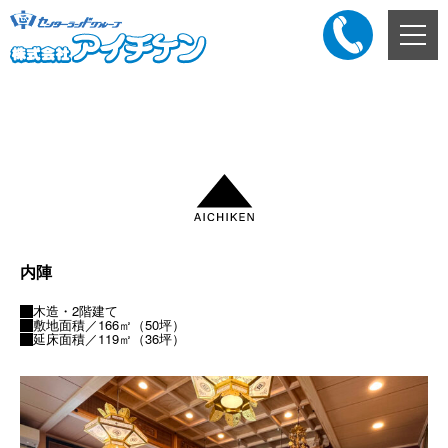
メ
ニ
ュ
ー
添付ファイル
ボ
タ
ン
内陣
木造・2階建て
敷地面積／166㎡（50坪）
延床面積／119㎡（36坪）