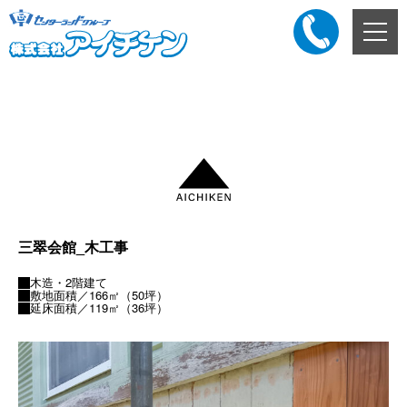
メ
ニ
ュ
ー
添付ファイル
ボ
タ
ン
三翠会館_木工事
木造・2階建て
敷地面積／166㎡（50坪）
延床面積／119㎡（36坪）