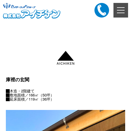
メ
ニ
ュ
ー
添付ファイル
ボ
タ
ン
庫裡の玄関
木造・2階建て
敷地面積／166㎡（50坪）
延床面積／119㎡（36坪）