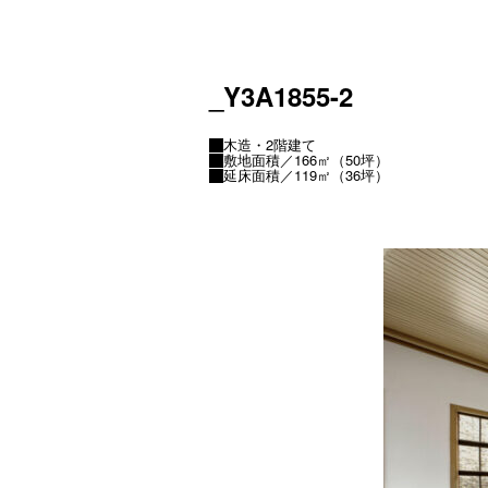
_Y3A1855-2
木造・2階建て
敷地面積／166㎡（50坪）
延床面積／119㎡（36坪）