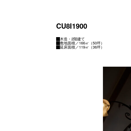
CU8I1900
木造・2階建て
敷地面積／166㎡（50坪）
延床面積／119㎡（36坪）