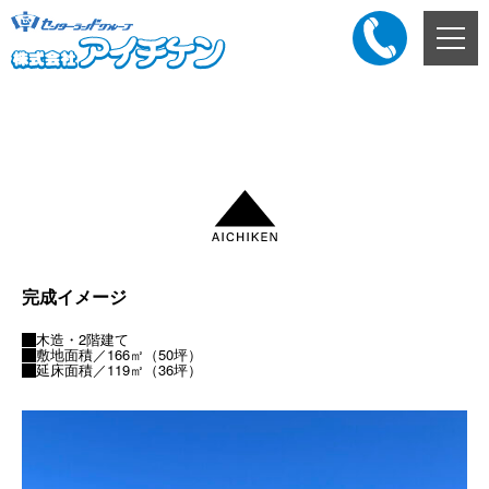
メ
ニ
ュ
ー
添付ファイル
ボ
タ
ン
完成イメージ
木造・2階建て
敷地面積／166㎡（50坪）
延床面積／119㎡（36坪）