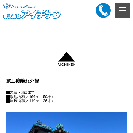
メ
ニ
ュ
ー
添付ファイル
ボ
タ
ン
施工後離れ外観
木造・2階建て
敷地面積／166㎡（50坪）
延床面積／119㎡（36坪）