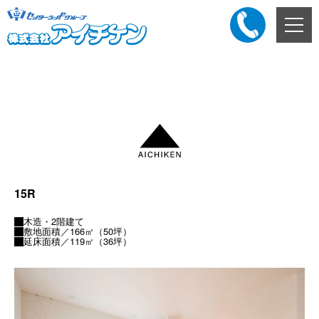
メ
ニ
ュ
ー
添付ファイル
ボ
タ
ン
15R
木造・2階建て
敷地面積／166㎡（50坪）
延床面積／119㎡（36坪）