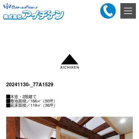
メ
ニ
ュ
ー
添付ファイル
ボ
タ
ン
20241130-_77A1529
木造・2階建て
敷地面積／166㎡（50坪）
延床面積／119㎡（36坪）