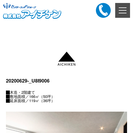
メ
ニ
ュ
ー
添付ファイル
ボ
タ
ン
20200629-_U8I9006
木造・2階建て
敷地面積／166㎡（50坪）
延床面積／119㎡（36坪）