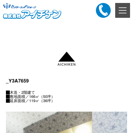
メ
ニ
ュ
ー
添付ファイル
ボ
タ
ン
_Y3A7659
木造・2階建て
敷地面積／166㎡（50坪）
延床面積／119㎡（36坪）