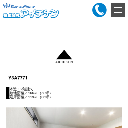
メ
ニ
ュ
ー
添付ファイル
ボ
タ
ン
_Y3A7771
木造・2階建て
敷地面積／166㎡（50坪）
延床面積／119㎡（36坪）