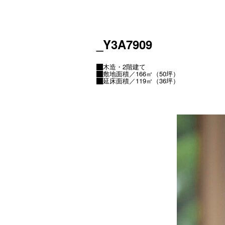
_Y3A7909
木造・2階建て
敷地面積／166㎡（50坪）
延床面積／119㎡（36坪）