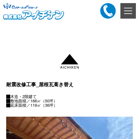
メ
ニ
ュ
ー
添付ファイル
ボ
タ
ン
耐震改修工事_屋根瓦葺き替え
木造・2階建て
敷地面積／166㎡（50坪）
延床面積／119㎡（36坪）