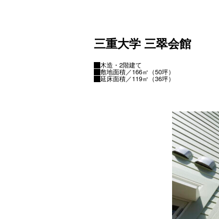
三重大学 三翠会館
木造・2階建て
敷地面積／166㎡（50坪）
延床面積／119㎡（36坪）