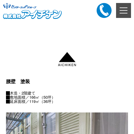
メ
ニ
ュ
ー
添付ファイル
ボ
タ
ン
腰壁 塗装
木造・2階建て
敷地面積／166㎡（50坪）
延床面積／119㎡（36坪）