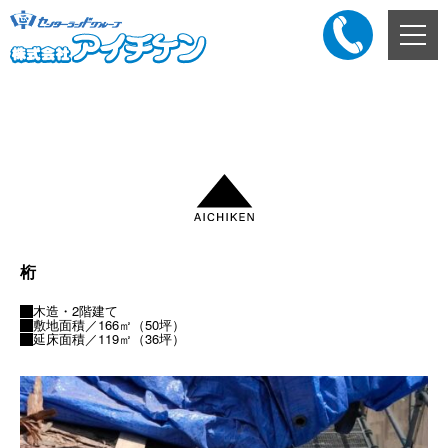
メ
ニ
ュ
ー
添付ファイル
ボ
タ
ン
桁
木造・2階建て
敷地面積／166㎡（50坪）
延床面積／119㎡（36坪）