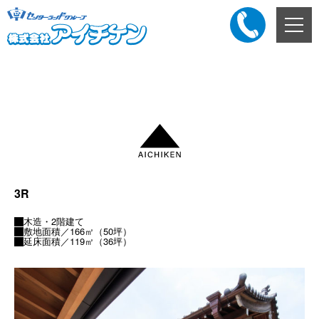
メ
ニ
ュ
ー
添付ファイル
ボ
タ
ン
3R
木造・2階建て
敷地面積／166㎡（50坪）
延床面積／119㎡（36坪）