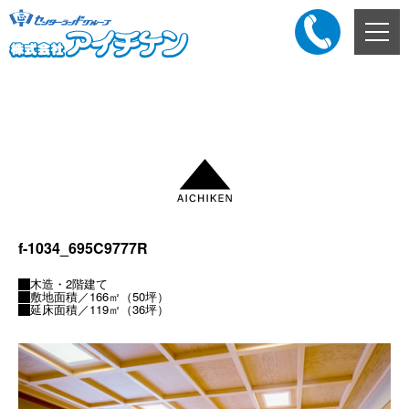
メ
ニ
ュ
ー
添付ファイル
ボ
タ
ン
f-1034_695C9777R
木造・2階建て
敷地面積／166㎡（50坪）
延床面積／119㎡（36坪）