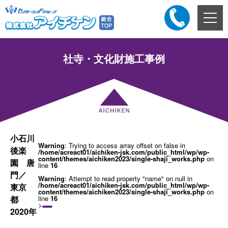
メ
ニ
ュ
ー
社寺・文化財施工事例
ボ
タ
ン
小石川
Warning
: Trying to access array offset on false in
後楽
/home/acreact01/aichiken-jsk.com/public_html/wp/wp-
content/themes/aichiken2023/single-shaji_works.php
on
園 唐
line
16
門／
Warning
: Attempt to read property "name" on null in
/home/acreact01/aichiken-jsk.com/public_html/wp/wp-
東京
content/themes/aichiken2023/single-shaji_works.php
on
都
line
16
>
2020年