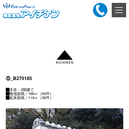
メ
ニ
ュ
ー
添付ファイル
ボ
タ
ン
⑤_B270185
木造・2階建て
敷地面積／166㎡（50坪）
延床面積／119㎡（36坪）