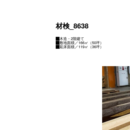
材検_8638
木造・2階建て
敷地面積／166㎡（50坪）
延床面積／119㎡（36坪）