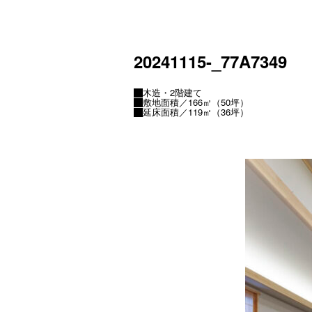
20241115-_77A7349
木造・2階建て
敷地面積／166㎡（50坪）
延床面積／119㎡（36坪）